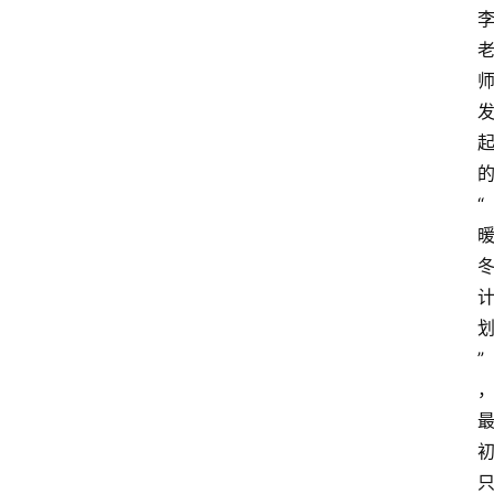
的
“
”