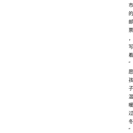
着
“
”