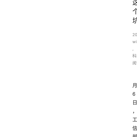
20
wi
,
科
阅
月
6 