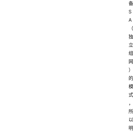
备
S
A