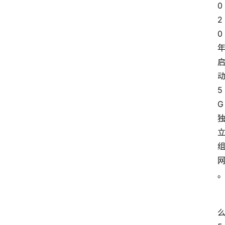
0
2
0 
动
5
G 
么