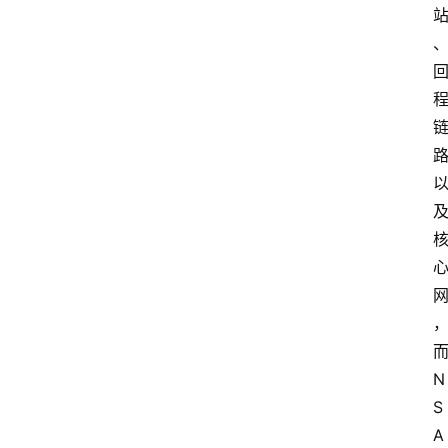
而
N
S
A 