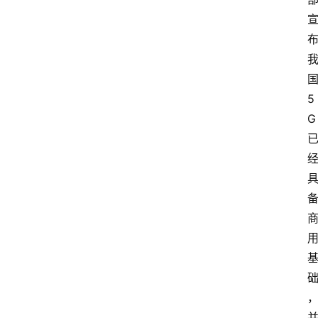
国
5
G 