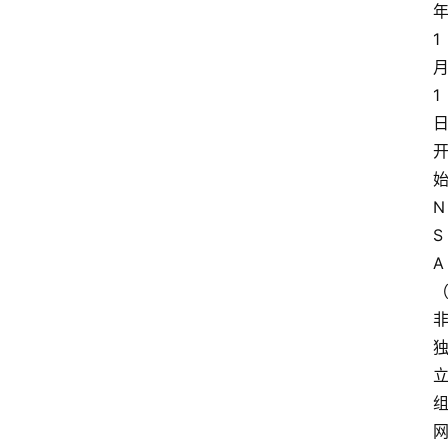
年
1 
月
1 
首
始
页
N
S
随
A
谈
科
技
行
业