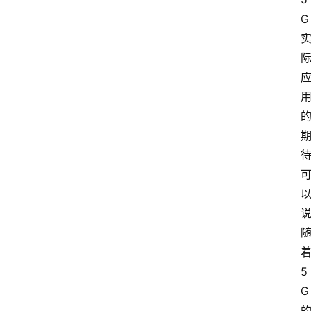
G 
着
5
G 