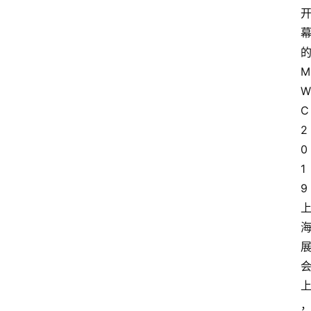
M
W
C
2
0
1
9 