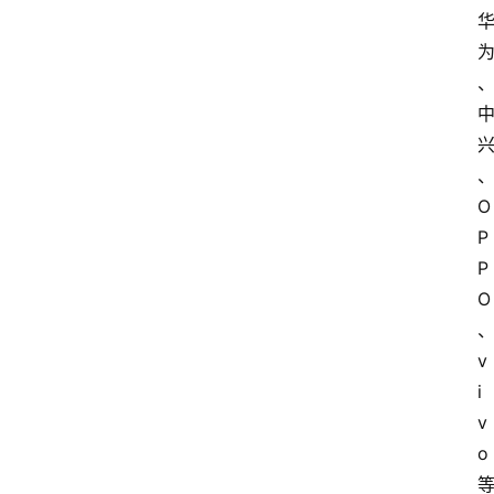
O
P
P
O
v
i
v
o 