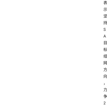
0
论
坛
持
S
A 
争
2