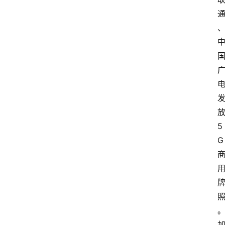
放
5
G 