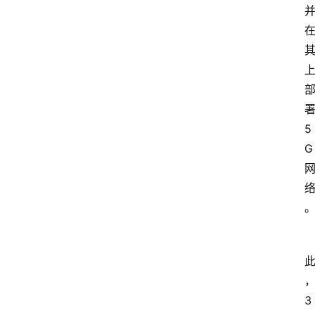
署
5
G 
3