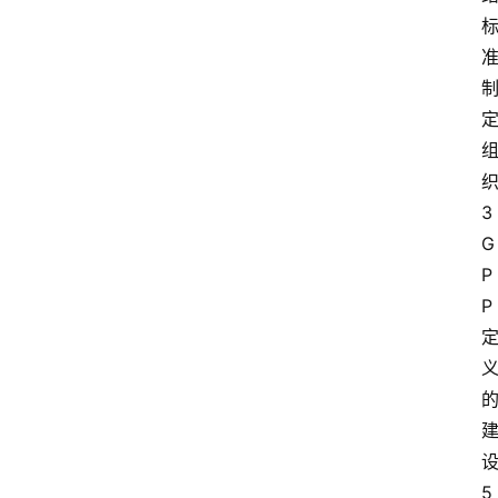
织
3
G
P
P 
设
5