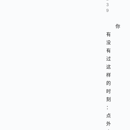
3
9
你
有
没
有
过
这
样
的
时
刻
：
点
外