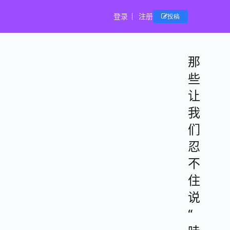
登录
注册
投稿
那
些
让
我
们
忍
不
住
说
“