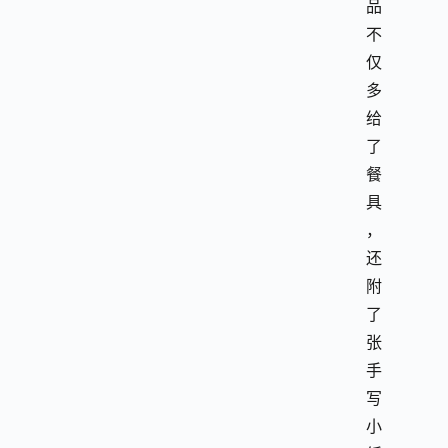
品
不
仅
多
给
了
餐
具
，
还
附
了
张
手
写
小