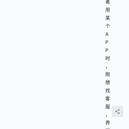
者
用
某
个 
A
P
P 
时
，
刚
想
找
客
服
，
界