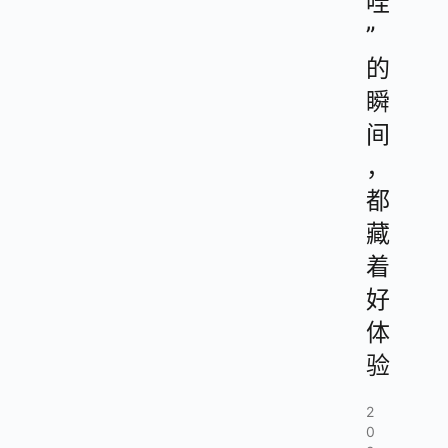
哇
”
的
瞬
间
，
都
藏
着
好
体
验
2
0