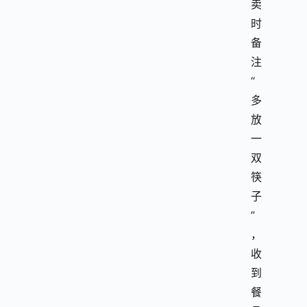
卖
时
备
注 
“
多
放
一
双
筷
子
”
，
收
到
餐