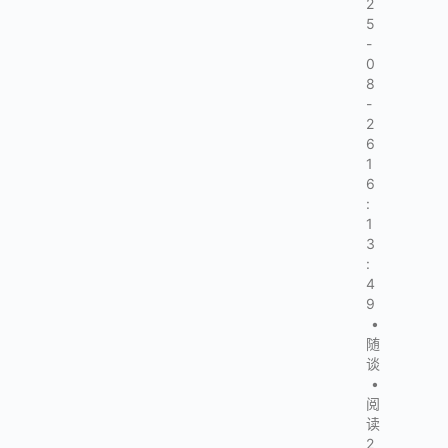
2
5
-
0
8
-
2
6
1
6
:
1
3
:
4
9
•
随
谈
•
阅
读
2