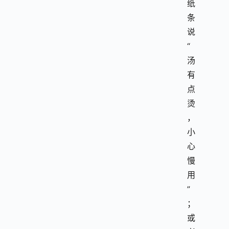
纸
条
说 
“
汤
有
点
烫
，
小
心
慢
用
”
；
或