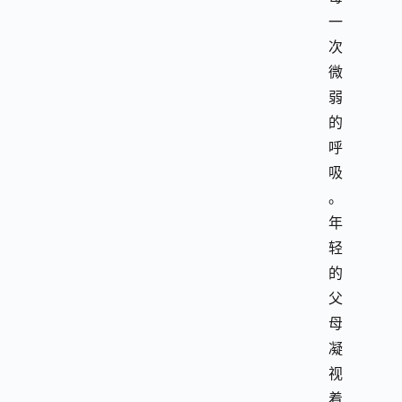
一
次
微
弱
的
呼
吸
。
年
轻
的
父
母
凝
视
着