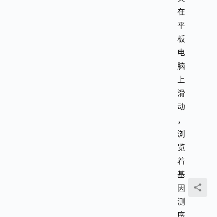
在
平
板
电
脑
上
滑
动
，
浏
览
着
基
因
测
序