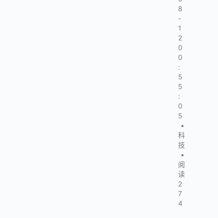
8
-
1
2
0
0
:
5
5
:
0
5
•
科
技
•
阅
读
2
7
4