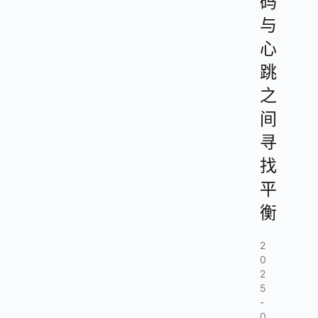
码
与
心
跳
之
间
寻
找
平
衡
2
0
2
5
-
0