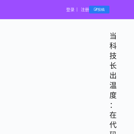
登录
注册
投稿
当
科
技
长
出
温
度
：
在
代