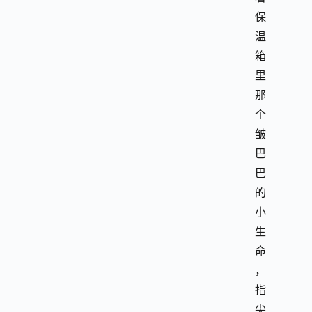
保
温
箱
里
那
个
皱
巴
巴
的
小
生
命
，
指
尖