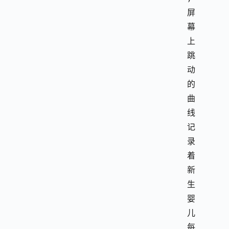
屏
幕
上
跳
动
的
曲
线
记
录
着
新
生
婴
儿
每