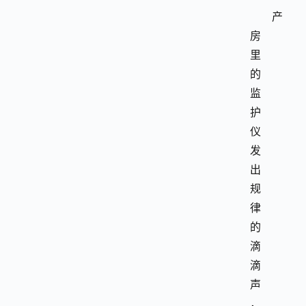
产
房
里
的
监
护
仪
发
出
规
律
的
滴
滴
声
，