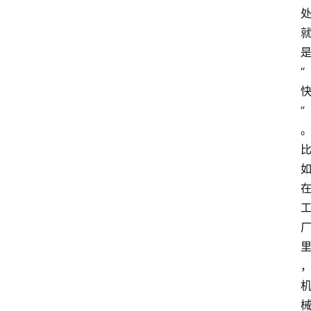
是
“
”