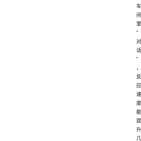
里
“
”