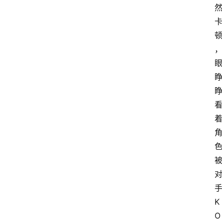
手
K
O