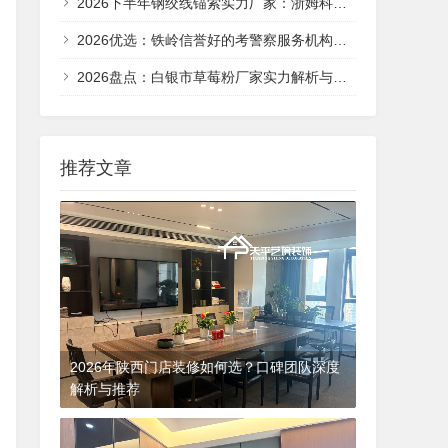
2026下半年钢绞线锚索实力厂家：浙姆科技（锚索）如何重塑岩土锚固采购新标杆
2026优选：铁岭信誉好的考警察服务机构怎么选？——导氮教育以严管督学赢得口碑
2026盘点：白银市草莓粉厂家实力解析与选型指南——沃特莱斯生物科技
推荐文章
2026年陕西门店装修如何选？口碑团队深度
解析与推荐
2026-05-03 01:34:01
排行