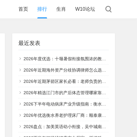
首页
排行
生肖
W10论坛
最近发表
2026年度优选：十堰暑假衔接氛围浓的教培机构如何炼成
2026年近期海外资产分歧协调律师怎么选？专业视角解析选型关键
2026年近期茅箭区家长必看：老师负责的考试冲刺服务团队如何
2026年精选江门市的产后体态管理哪家靠谱——专业产康机构深度筛选指南
2026下半年电动病床产业升级指南：衡水顺泰康源的技术突围与市场布局
2026年优选衡水养老护理床厂商：顺泰康源的深耕与突围
2026盘点：加美英语幼小衔接，吴中城南街道家长信赖的专业之选