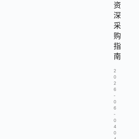
资
深
采
购
指
南
2
0
2
6
-
0
6
-
0
4
0
4