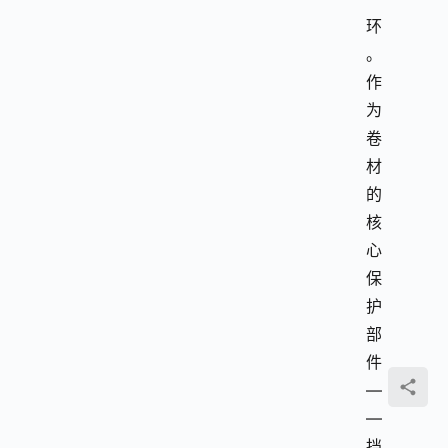
环
。
作
为
卷
材
的
核
心
保
护
部
件
—
—
挡