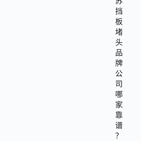
苏
挡
板
堵
头
品
牌
公
司
哪
家
靠
谱
？