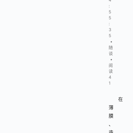
:
5
5
:
3
5
•
随
谈
•
阅
读
4
1
在
薄
膜
、
造