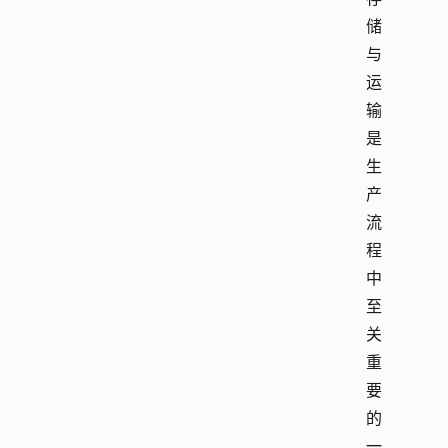
储
与
运
输
是
生
产
流
程
中
至
关
重
要
的
一