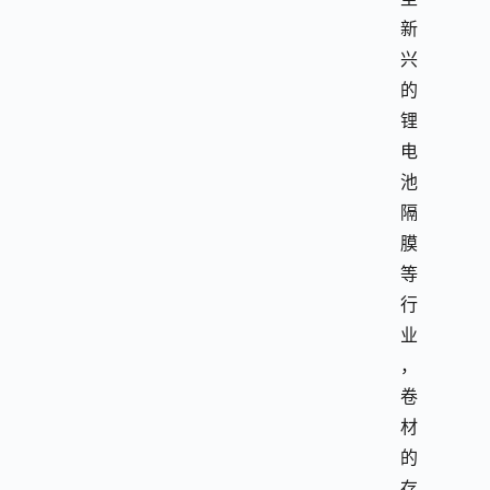
新
兴
的
锂
电
池
隔
膜
等
行
业
，
卷
材
的
存