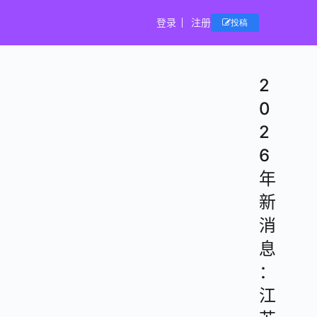
登录
注册
投稿
2
0
2
6
年
新
消
息
：
江