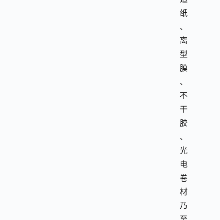
纸
、
离
型
膜
、
不
干
胶
、
光
电
卷
材
乃
至