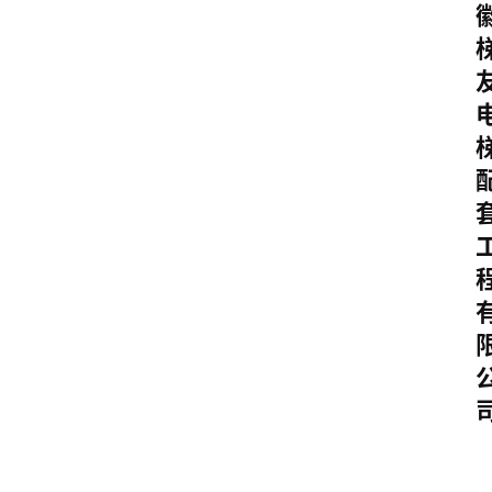
其
他
W
1
0
论
坛