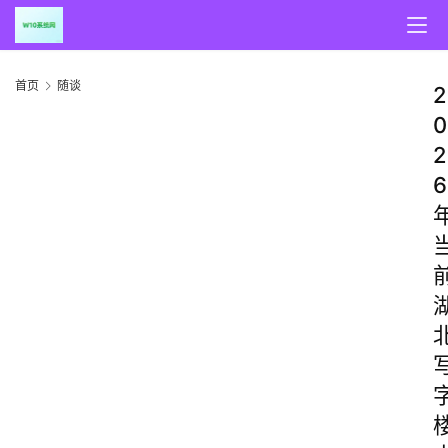
首页
随谈
2
0
2
6