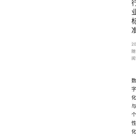
20
随
阅