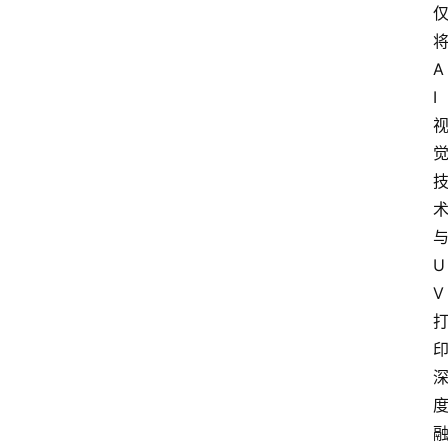
A
I
U
V