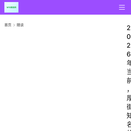
首页
随谈
2
0
2
6