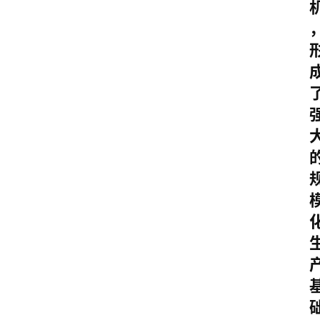
其
他
W
1
0
论
坛