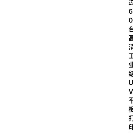
科
6
技
0
行
业
w
i
n
投稿
1
0
登录
注册
w
i
n
1
1