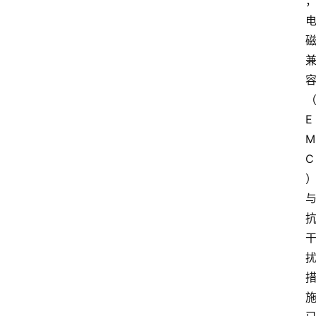
E
M
C