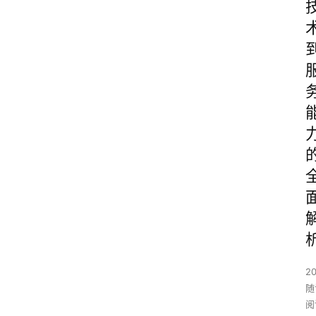
20
随
阅