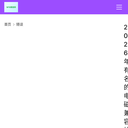
首页
随谈
2
0
2
6