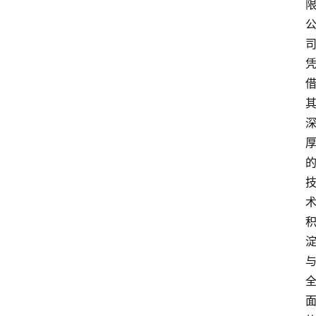
其
他
W
1
0
论
坛