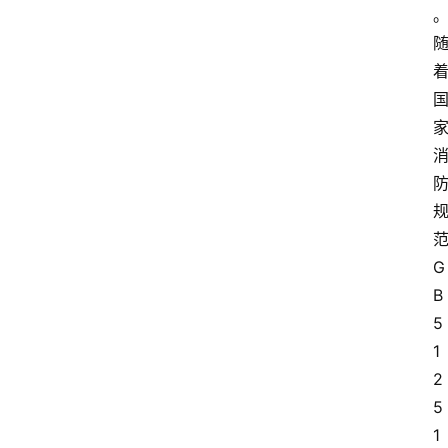
G
B
5
1
2
5
1