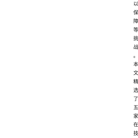
其
他
W
1
0
论
坛