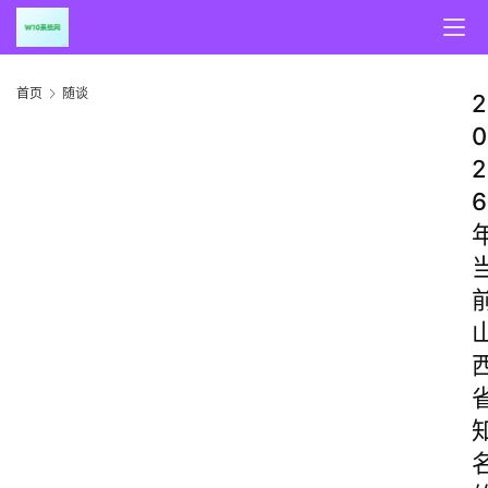
首页
随谈
2
0
2
6