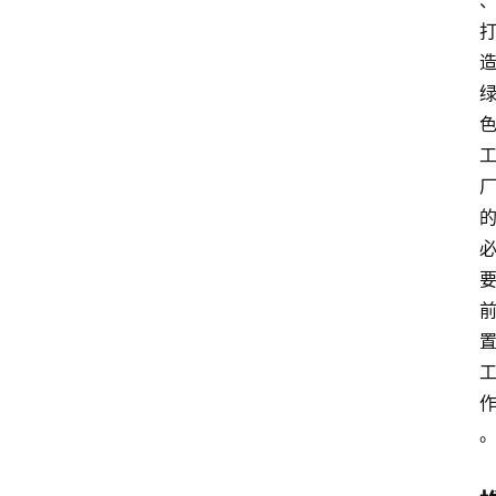
其
他
W
1
0
论
坛