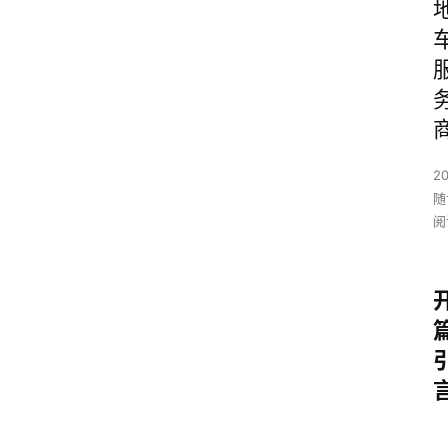
20
随
阅