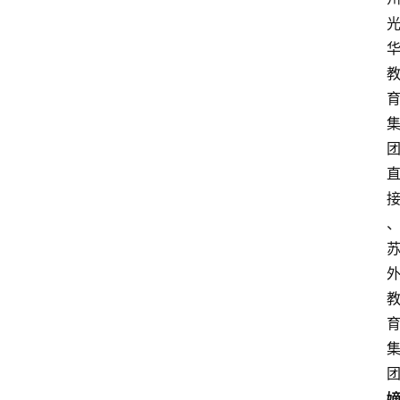
其
他
W
1
0
论
坛