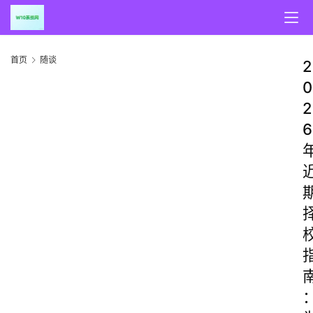
首页
随谈
2
0
2
6