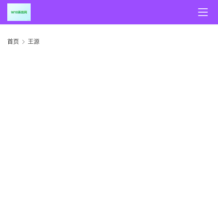
首
页
首页
王源
随
谈
科
技
行
业
w
i
n
投稿
1