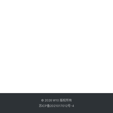
0
登录
注册
w
i
n
1
1
其
他
W
1
0
论
坛
© 2026 W10 版权所有
苏ICP备2021017012号-4